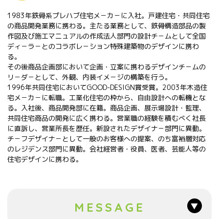
1983年鉄骨系プレハブ住宅メ－カ－に入社。戸建住宅・共同住宅
の商品開発業務に携わる。主たる業務として、鉄骨構造部品の製
作図及び施工マニュアルの作成法人部門の設計チ－ムとして全国
ディ－ラ－とのコラボレ－ション特殊建築物のデザインに携わ
る。
その後商品企画部において企画・立案に携わるデザインチ－ムの
リ－ダ－として、外観、内装イメ－ジの構築を行う。
1996年共同住宅においてGOOD-DESIGN賞受賞。2003年木造住
宅メ－カ－に転職。工業化住宅の枠から、自由設計への転機とな
る。入社後、商品開発部に在籍。商品企画、展示場設計・監理、
共同住宅商品の開発に広く携わる。営業職の経験を積むべく社長
に直訴し、営業所長を歴任。新設されたデザイナ－部門に異動。
チ－フデザイナ－として一般のお客様への提案、のち富裕層対応
のレジデンス部門に異動。会社経営者・役員、医者、芸能人等の
住宅デザインに携わる。
MESSAGE