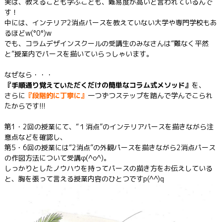
実は、教えることも学ぶことも、難易度が高いと言われているんで
す！
中には、インテリア2消点パースを教えていない大学や専門学校もあ
るほどw(°0°)w
でも、コラムデザインスクールの受講生のみなさんは“難なく平然
と”授業内でパースを描いていらっしゃいます。
なぜなら・・・
『手順通り覚えていただくだけの簡単なコラム式メソッド』
を、
さらに
『段階的に丁寧に』
一つずつステップを踏んで学んでこられ
たからです!!!
第1・2回の授業にて、“１消点”のインテリアパースを描きながら注
意点などを確認し、
第5・6回の授業には“2消点”の外観パースを描きながら2消点パース
の作図方法について受講φ(^o^)。
しっかりとしたノウハウを持ってパースの描き方をお伝えしている
と、胸を張って言える授業内容のひとつですp(^^)q